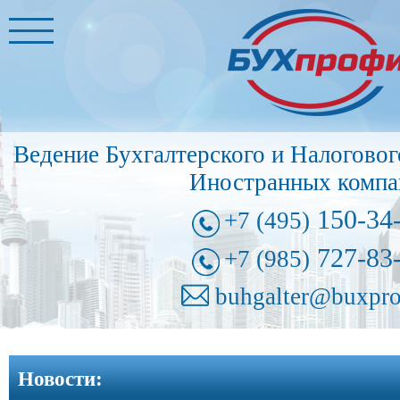
Главная
Бухгалтерские
услуги
➩
Ведение Бухгалтерского и Налоговог
Иностранные
Иностранных компа
представительства
➩
150-34
+7 (495)
Регистрация
727-83
+7 (985)
фирм
➩
buhgalter@buxpro
Внесение
изменений
Новости:
в