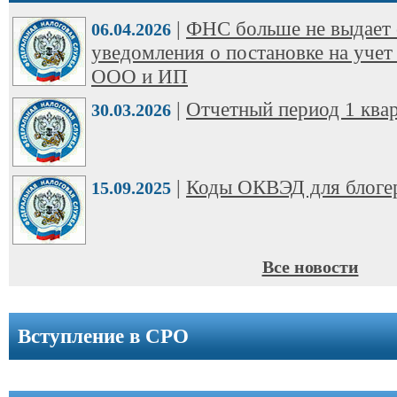
ООО
|
ФНС больше не выдает 
➩
06.04.2026
уведомления о постановке на учет
Юридические
ООО и ИП
адреса
|
Отчетный период 1 квар
30.03.2026
Вступление
в
СРО
|
Коды ОКВЭД для блоге
15.09.2025
Новости
Cтатьи
Все новости
Справочник
Вступление в СРО
Вопрос-
ответ