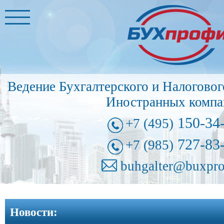
Главная
Бухгалтерские
услуги
➩
Ведение Бухгалтерского и Налоговог
Иностранные
Иностранных компа
представительства
➩
150-34
+7 (495)
Регистрация
727-83
+7 (985)
фирм
➩
buhgalter@buxpro
Внесение
изменений
Новости:
в