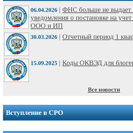
ООО
|
ФНС больше не выдает 
➩
06.04.2026
уведомления о постановке на учет
Юридические
ООО и ИП
адреса
|
Отчетный период 1 квар
30.03.2026
Вступление
в
СРО
|
Коды ОКВЭД для блоге
15.09.2025
Новости
Cтатьи
Все новости
Справочник
Вступление в СРО
Вопрос-
ответ