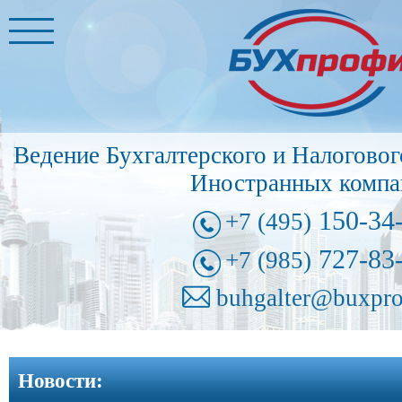
Главная
Бухгалтерские
услуги
➩
Ведение Бухгалтерского и Налоговог
Иностранные
Иностранных компа
представительства
➩
150-34
+7 (495)
Регистрация
727-83
+7 (985)
фирм
➩
buhgalter@buxpro
Внесение
изменений
Новости:
в