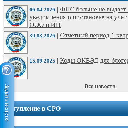
ООО
|
ФНС больше не выдает 
➩
06.04.2026
уведомления о постановке на учет
Юридические
ООО и ИП
адреса
|
Отчетный период 1 квар
30.03.2026
Вступление
в
СРО
|
Коды ОКВЭД для блоге
15.09.2025
Новости
Cтатьи
Все новости
Справочник
Вступление в СРО
Вопрос-
ответ