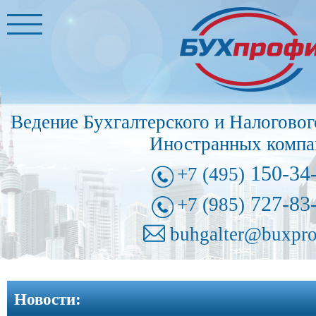
Главная
Бухгалтерские
услуги
➩
Ведение Бухгалтерского и Налоговог
Иностранные
Иностранных компа
представительства
➩
150-34
+7 (495)
Регистрация
727-83
+7 (985)
фирм
➩
buhgalter@buxpro
Внесение
изменений
Новости:
в