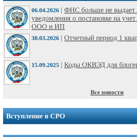
ООО
|
ФНС больше не выдает 
➩
06.04.2026
уведомления о постановке на учет
Юридические
ООО и ИП
адреса
|
Отчетный период 1 квар
30.03.2026
Вступление
в
СРО
|
Коды ОКВЭД для блоге
15.09.2025
Новости
Cтатьи
Все новости
Справочник
Вступление в СРО
Вопрос-
ответ