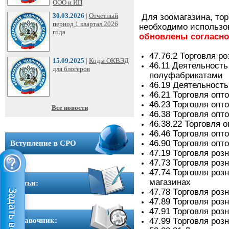
ООО
ООО и ИП
➩
30.03.2026
|
Отчетный
Для зоомагазина, то
период 1 квартал 2026
необходимо использо
года
обновлены согласно
Юридические
адреса
47.76.2 Торговля 
15.09.2025
|
Коды ОКВЭД
46.11 Деятельност
для блогеров
полуфабрикатами
Вступление
46.19 Деятельность
в
46.21 Торговля оп
СРО
46.23 Торговля оп
Все новости
46.38 Торговля оп
46.38.22 Торговля
Новости
46.46 Торговля оп
46.90 Торговля опт
Вступление в СРО
Cтатьи
47.19 Торговля роз
47.73 Торговля роз
47.74 Торговля ро
Справочник
магазинах
Cтатьи:
47.78 Торговля роз
Вопрос-
47.89 Торговля роз
47.91 Торговля ро
ответ
Справочник:
47.99 Торговля роз