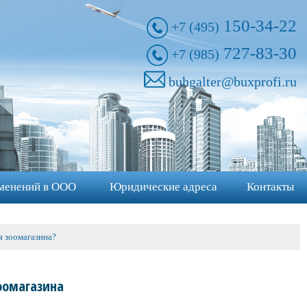
150-34-22
+7 (495)
727-83-30
+7 (985)
buhgalter@buxprofi.ru
менений в ООО
Юридические адреса
Контакты
 зоомагазина?
оомагазина