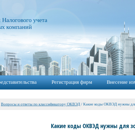
 Налогового учета
ых компаний
едставительства
Регистрация фирм
Внесение из
/
Вопросы и ответы по классификатору ОКВЭД
/
Какие коды ОКВЭД нужны для
Какие коды ОКВЭД нужны для з