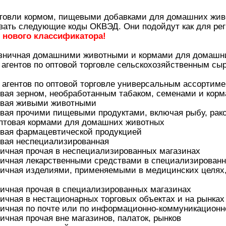
рговли кормом, пищевыми добавками для домашних жив
вать следующие коды ОКВЭД. Они подойдут как для рег
 нового классификатора!
розничная домашними животными и кормами для домашн
ь агентов по оптовой торговле сельскохозяйственным 
 агентов по оптовой торговле универсальным ассортим
товая зерном, необработанным табаком, семенами и кор
товая живыми животными
товая прочими пищевыми продуктами, включая рыбу, ра
 оптовая кормами для домашних животных
товая фармацевтической продукцией
овая неспециализированная
ничная прочая в неспециализированных магазинах
ничная лекарственными средствами в специализированн
зничная изделиями, применяемыми в медицинских целях
ничная прочая в специализированных магазинах
ничная в нестационарных торговых объектах и на рынка
зничная по почте или по информационно-коммуникационн
ничная прочая вне магазинов, палаток, рынков