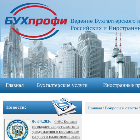
Главная
Ведение Бухгалтерского и
Бухгалтерские
Российских и Иностранн
услуги
➩
Иностранные
представительства
➩
Главная
Бухгалтерские услуги
Иностранные пр
Регистрация
фирм
➩
Новости:
Главная
/
Вопросы и ответы
Внесение
06.04.2026
|
ФНС больше
изменений
не выдает свидетельства и
уведомления о постановке
в
на учет в налоговом органе