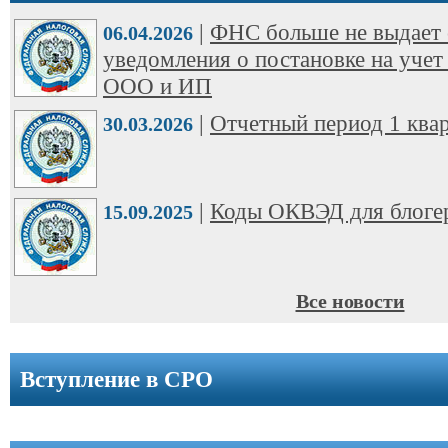
ООО
|
ФНС больше не выдает 
➩
06.04.2026
уведомления о постановке на учет
Юридические
ООО и ИП
адреса
|
Отчетный период 1 квар
30.03.2026
Вступление
в
СРО
|
Коды ОКВЭД для блоге
15.09.2025
Новости
Cтатьи
Все новости
Справочник
Вступление в СРО
Вопрос-
ответ