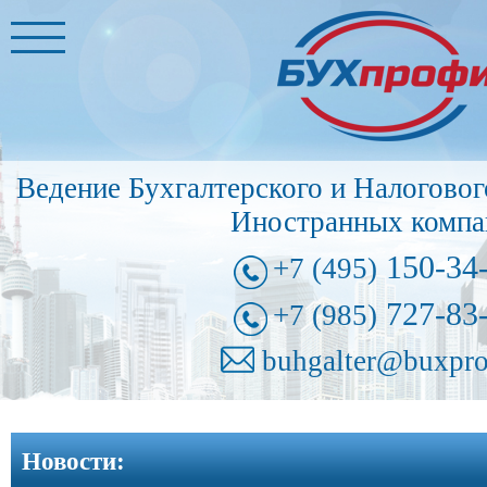
Главная
Бухгалтерские
услуги
➩
Ведение Бухгалтерского и Налоговог
Иностранные
Иностранных компа
представительства
➩
150-34
+7 (495)
Регистрация
727-83
+7 (985)
фирм
➩
buhgalter@buxpro
Внесение
изменений
Новости:
в