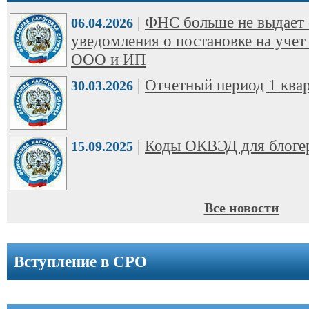
ООО
|
ФНС больше не выдает 
➩
06.04.2026
уведомления о постановке на учет
Юридические
ООО и ИП
адреса
|
Отчетный период 1 квар
30.03.2026
Вступление
в
СРО
|
Коды ОКВЭД для блоге
15.09.2025
Новости
Cтатьи
Все новости
Справочник
Вступление в СРО
Вопрос-
ответ