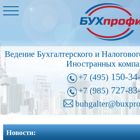
Главная
Бухгалтерские
услуги
➩
Ведение Бухгалтерского и Налоговог
Иностранные
Иностранных компа
представительства
➩
150-34
+7 (495)
Регистрация
727-83
+7 (985)
фирм
➩
buhgalter@buxpro
Внесение
изменений
Новости:
в