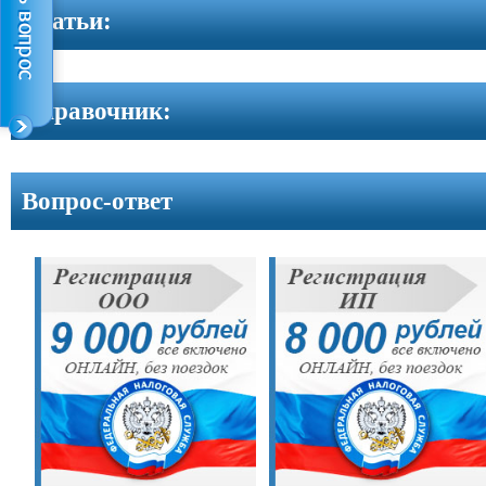
Контакты
Cтатьи:
Справочник:
Вопрос-ответ