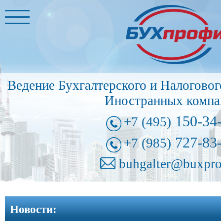
Главная
Бухгалтерские
услуги
➩
Ведение Бухгалтерского и Налоговог
Иностранные
Иностранных компа
представительства
➩
150-34
+7 (495)
Регистрация
727-83
+7 (985)
фирм
➩
buhgalter@buxpro
Внесение
изменений
Новости:
в