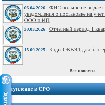
ООО
|
ФНС больше не выдает 
➩
06.04.2026
уведомления о постановке на учет
Юридические
ООО и ИП
адреса
|
Отчетный период 1 квар
30.03.2026
Вступление
в
СРО
|
Коды ОКВЭД для блоге
15.09.2025
Новости
Cтатьи
Все новости
Справочник
Вступление в СРО
Вопрос-
ответ