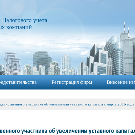
 Налогового учета
ых компаний
едставительства
Регистрация фирм
Внесение из
единственного участника об увеличении уставного капитала с марта 2016 год
енного участника об увеличении уставного капита