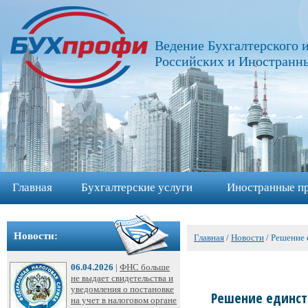
Главная
Ведение Бухгалтерского и
Бухгалтерские
Российских и Иностранн
услуги
➩
Иностранные
представительства
➩
Главная
Бухгалтерские услуги
Иностранные пр
Регистрация
фирм
➩
Новости:
Главная
/
Новости
/
Решение 
Внесение
06.04.2026
|
ФНС больше
изменений
не выдает свидетельства и
уведомления о постановке
в
Решение единств
на учет в налоговом органе