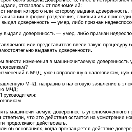
выдали, отказалось от полномочий;
от имени которого или которому выдана доверенность, 
организации в форме разделения, слияния или присоеди
й выдал доверенность — умер, либо признан недееспос
му выдали доверенность — умер, либо признан недеесп
тавляемого или представителя ввели такую процедуру б
самостоятельно выдавать доверенности.
ом внести изменения в машиночитаемую доверенность 
алоговикам?
изменений в МЧД, уже направленную налоговикам, нужн
правленную МЧД, направив в налоговую заявление в эле
ую МЧД;
 руководителя;
оговикам.
нять машиночитаемую доверенность уполномоченного п
и ответили, что это действия остается на усмотрение но
ти продолжают действовать.
и об основаниях, когда прекращается действие довере