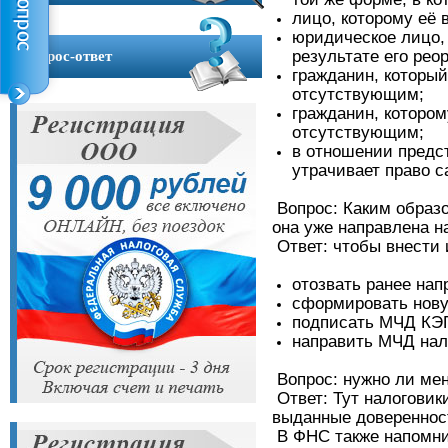
Контакты
лицо, которому её 
юридическое лицо, 
результате его ре
Вопрос-ответ
гражданин, которы
отсутствующим;
гражданин, которо
отсутствующим;
в отношении предс
утрачивает право 
Вопрос: Каким образ
она уже направлена н
Ответ: чтобы внести 
отозвать ранее на
сформировать нов
подписать МЧД КЭП
направить МЧД нал
Вопрос: нужно ли ме
Ответ: Тут налоговик
выданные довереннос
В ФНС также напомнил