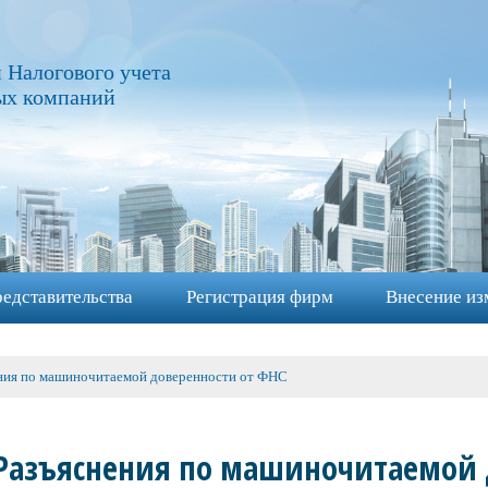
 Налогового учета
ых компаний
едставительства
Регистрация фирм
Внесение из
ния по машиночитаемой доверенности от ФНС
Разъяснения по машиночитаемой 