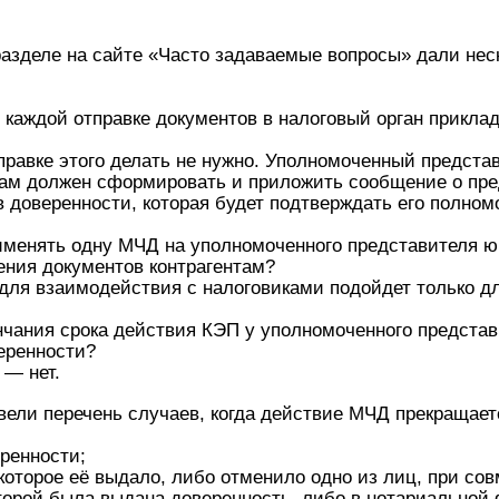
разделе на сайте «Часто задаваемые вопросы» дали не
 каждой отправке документов в налоговый орган прикл
правке этого делать не нужно. Уполномоченный предст
кам должен сформировать и приложить сообщение о пре
в доверенности, которая будет подтверждать его полном
именять одну МЧД на уполномоченного представителя ю
ения документов контрагентам?
для взаимодействия с налоговиками подойдет только для
нчания срока действия КЭП у уполномоченного представ
еренности?
 — нет.
вели перечень случаев, когда действие МЧД прекращает
еренности;
которое её выдало, либо отменило одно из лиц, при со
торой была выдана доверенность, либо в нотариальной