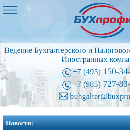
Главная
Бухгалтерские
услуги
➩
Ведение Бухгалтерского и Налоговог
Иностранные
Иностранных компа
представительства
➩
150-34
+7 (495)
Регистрация
727-83
+7 (985)
фирм
➩
buhgalter@buxpro
Внесение
изменений
Новости:
в