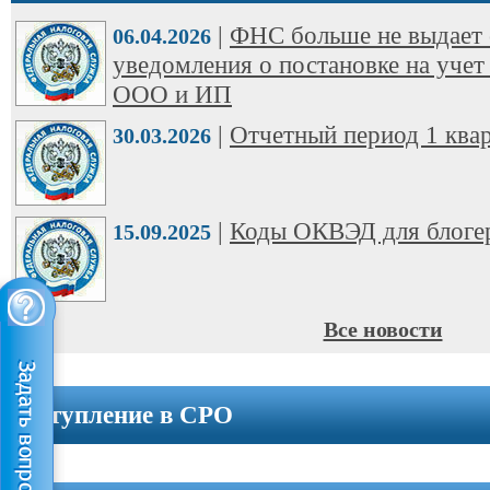
ООО
|
ФНС больше не выдает 
➩
06.04.2026
уведомления о постановке на учет
Юридические
ООО и ИП
адреса
|
Отчетный период 1 квар
30.03.2026
Вступление
в
СРО
|
Коды ОКВЭД для блоге
15.09.2025
Новости
Cтатьи
Все новости
Справочник
Вступление в СРО
Вопрос-
ответ