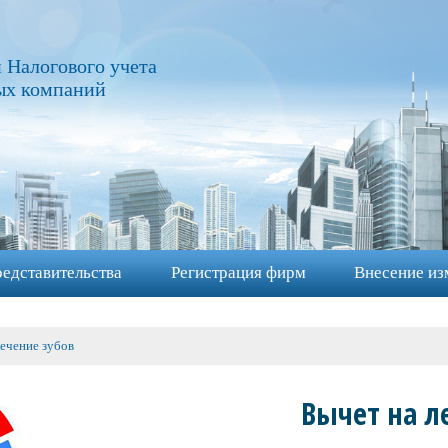
 Налогового учета
ых компаний
едставительства
Регистрация фирм
Внесение из
ечение зубов
Вычет на л