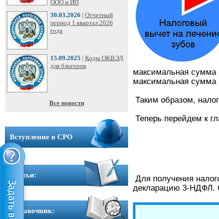
ООО
ООО и ИП
➩
30.03.2026
|
Отчетный
период 1 квартал 2026
года
Юридические
адреса
15.09.2025
|
Коды ОКВЭД
для блогеров
максимальная сумма н
Вступление
максимальная сумма в
в
СРО
Таким образом, налог
Все новости
Теперь перейдем к гл
Новости
Вступление в СРО
Cтатьи
Справочник
Cтатьи:
Для получения налого
декларацию 3-НДФЛ. С
Вопрос-
ответ
Справочник: