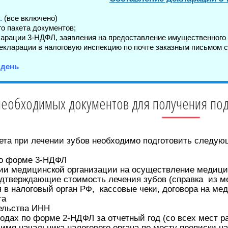
.
(все включено)
о пакета документов;
рации 3-НДФЛ, заявления на предоставление имущественного в
екларации в налоговую инспекцию по почте заказным письмом 
 день
необходимых документов для получения под
та при лечении зубов необходимо подготовить следующ
о форме 3-НДФЛ
ии медицинской организации на осуществление медици
дтверждающие стоимость лечения зубов (справка из м
 в налоговый орган РФ, кассовые чеки, договора на ме
та
ельства ИНН
одах по форме 2-НДФЛ за отчетный год (со всех мест ра
имя начальника налогового органа по месту прописки н