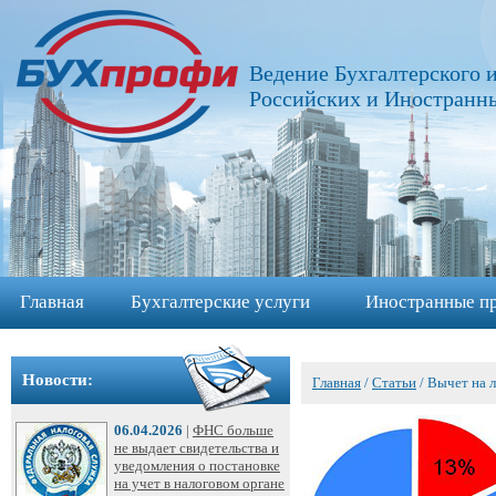
Главная
Ведение Бухгалтерского и
Бухгалтерские
Российских и Иностранн
услуги
➩
Иностранные
представительства
➩
Главная
Бухгалтерские услуги
Иностранные пр
Регистрация
фирм
➩
Новости:
Главная
/
Cтатьи
/
Вычет на л
Внесение
06.04.2026
|
ФНС больше
изменений
не выдает свидетельства и
уведомления о постановке
в
на учет в налоговом органе