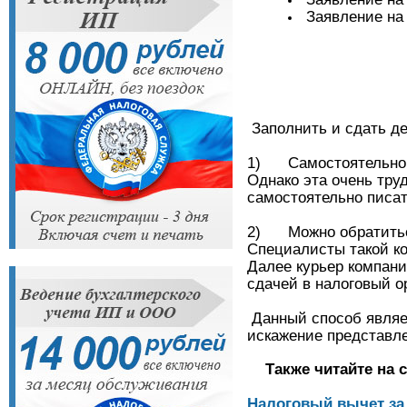
Заявление на 
Заполнить и сдать д
1) Самостоятельно 
Однако эта очень тру
самостоятельно писать
2) Можно обратиться
Специалисты такой ко
Далее курьер компани
сдачей в налоговый о
Данный способ являет
искажение представл
Также читайте на с
Налоговый вычет за