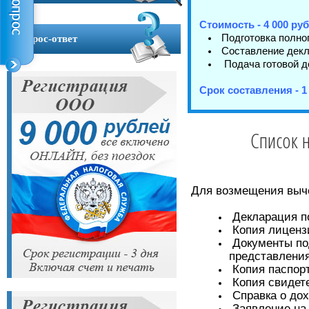
Контакты
Стоимость - 4 000 руб
Подготовка полног
Вопрос-ответ
Составление декла
Подача готовой д
Срок составления - 1
Список 
Для возмещения выче
Декларация п
Копия лиценз
Документы по
представления
Копия паспор
Копия свидет
Справка о дох
Заявление на 