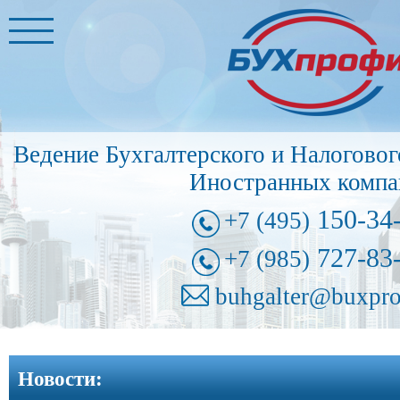
Главная
Бухгалтерские
услуги
➩
Ведение Бухгалтерского и Налоговог
Иностранные
Иностранных компа
представительства
➩
150-34
+7 (495)
Регистрация
727-83
+7 (985)
фирм
➩
buhgalter@buxpro
Внесение
изменений
Новости:
в