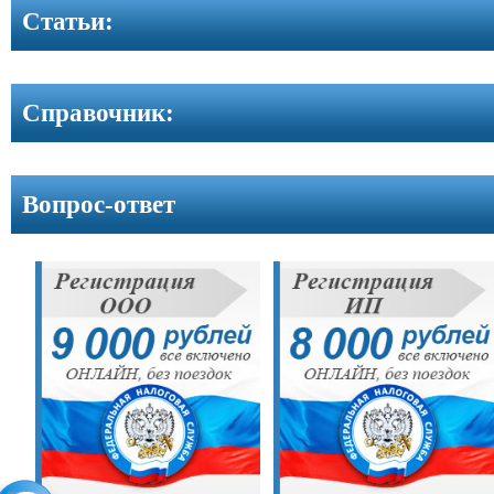
Контакты
Cтатьи:
Справочник:
Вопрос-ответ