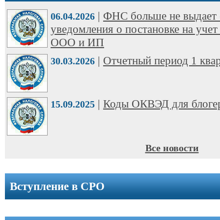
ООО
|
ФНС больше не выдает 
➩
06.04.2026
уведомления о постановке на учет
Юридические
ООО и ИП
адреса
|
Отчетный период 1 квар
30.03.2026
Вступление
в
СРО
|
Коды ОКВЭД для блоге
15.09.2025
Новости
Cтатьи
Все новости
Справочник
Вступление в СРО
Вопрос-
ответ