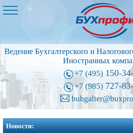
Главная
Бухгалтерские
услуги
➩
Ведение Бухгалтерского и Налоговог
Иностранные
Иностранных компа
представительства
➩
150-34
+7 (495)
Регистрация
727-83
+7 (985)
фирм
➩
buhgalter@buxpro
Внесение
изменений
Новости:
в