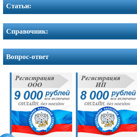
Контакты
Cтатьи:
Справочник:
Вопрос-ответ