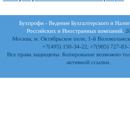
Бухпрофи - Ведение Бухгалтерского и Налог
Российских и Иностранных компаний.
20
Москва, м. Октябрьское поле, 1-й Волоколамски
+7(495) 150-34-22
,
+7(985) 727-83-
Все права защищены. Копирование возможно тол
активной ссылки.