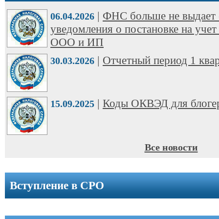
ООО
|
ФНС больше не выдает 
➩
06.04.2026
уведомления о постановке на учет
Юридические
ООО и ИП
адреса
|
Отчетный период 1 квар
30.03.2026
Вступление
в
СРО
|
Коды ОКВЭД для блоге
15.09.2025
Новости
Cтатьи
Все новости
Справочник
Вступление в СРО
Вопрос-
ответ