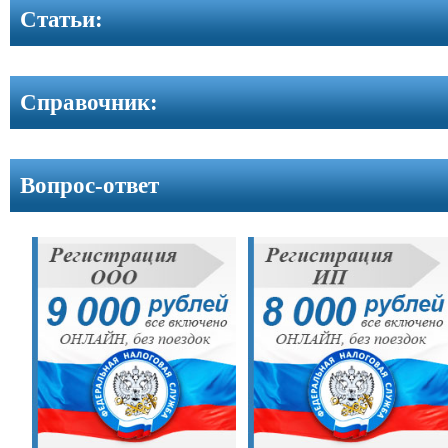
Контакты
Cтатьи:
Справочник:
Вопрос-ответ