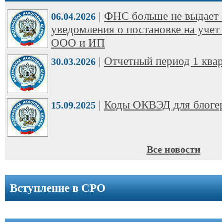
ООО
|
ФНС больше не выдает 
➩
06.04.2026
уведомления о постановке на учет
Юридические
ООО и ИП
адреса
|
Отчетный период 1 квар
30.03.2026
Вступление
в
СРО
|
Коды ОКВЭД для блоге
15.09.2025
Новости
Cтатьи
Все новости
Справочник
Вступление в СРО
Вопрос-
ответ