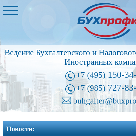
Главная
Бухгалтерские
услуги
➩
Ведение Бухгалтерского и Налоговог
Иностранные
Иностранных компа
представительства
➩
150-34
+7 (495)
Регистрация
727-83
+7 (985)
фирм
➩
buhgalter@buxpro
Внесение
изменений
Новости:
в