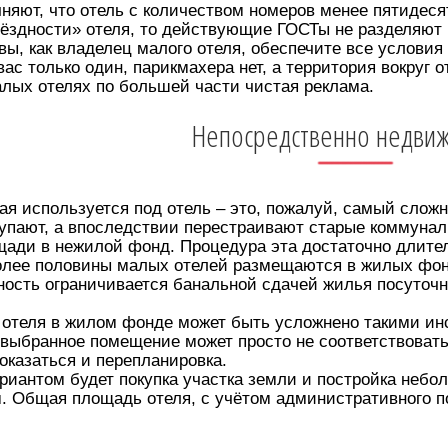
чняют, что отель с количеством номеров менее пятидес
вёздности» отеля, то действующие ГОСТы не разделяют
вы, как владелец малого отеля, обеспечите все условия
 вас только один, парикмахера нет, а территория вокру
алых отелях по большей части чистая реклама.
Непосредственно недви
я используется под отель – это, пожалуй, самый сложн
пают, а впоследствии перестраивают старые коммуналки
ди в нежилой фонд. Процедура эта достаточно длитель
олее половины малых отелей размещаются в жилых фон
ость ограничивается банальной сдачей жилья посуточно
 отеля в жилом фонде может быть усложнено такими ин
выбранное помещение может просто не соответствовать 
казаться и перепланировка.
антом будет покупка участка земли и постройка неболь
. Общая площадь отеля, с учётом административного по