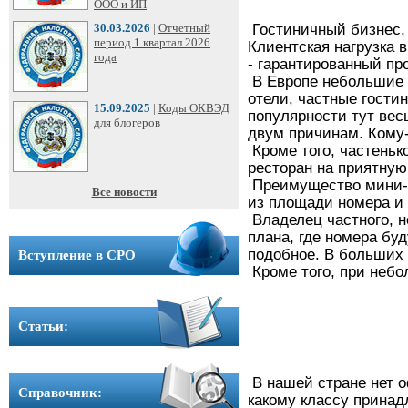
ООО
ООО и ИП
➩
30.03.2026
|
Отчетный
Гостиничный бизнес, 
период 1 квартал 2026
Клиентская нагрузка 
года
- гарантированный пр
Юридические
В Европе небольшие 
адреса
отели, частные гости
15.09.2025
|
Коды ОКВЭД
популярности тут вес
для блогеров
двум причинам. Кому-
Вступление
Кроме того, частеньк
в
ресторан на приятну
СРО
Преимущество мини-от
Все новости
из площади номера и 
Владелец частного, н
Новости
плана, где номера бу
подобное. В больших 
Вступление в СРО
Cтатьи
Кроме того, при небо
Справочник
Cтатьи:
Вопрос-
ответ
В нашей стране нет о
Справочник:
какому классу принад