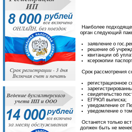
Наиболее подходящей
орган следующий паке
заявление о гос.ре
решение об учрежд
квитанции об упла
ксерокопии паспор
Срок рассмотрения со
регистрационное с
зарегистрированны
свидетельство пост
ЕГРЮЛ выписка;
уведомление от Пе
уведомление о том,
Останется только вста
должен быть не менее