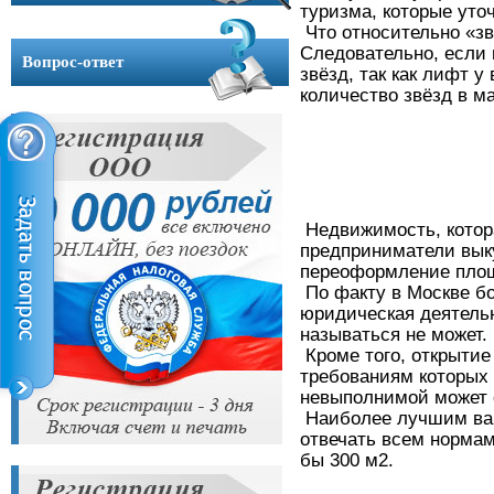
туризма, которые уто
Контакты
Что относительно «з
Следовательно, если 
Вопрос-ответ
звёзд, так как лифт у
количество звёзд в м
Недвижимость, котора
предприниматели выку
переоформление площа
По факту в Москве б
юридическая деятельн
называться не может.
Кроме того, открытие
требованиям которых 
невыполнимой может о
Наиболее лучшим вари
отвечать всем нормам
бы 300 м2.