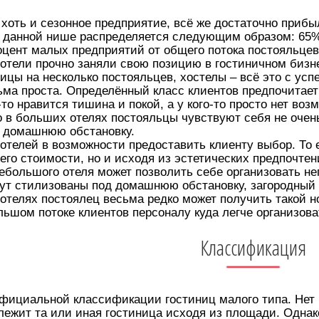
хоть и сезонное предприятие, всё же достаточно прибыл
в данной нише распределяется следующим образом: 65
оцент малых предприятий от общего потока постояльцев
отели прочно заняли свою позицию в гостиничном бизн
ницы на несколько постояльцев, хостелы – всё это с усп
ьма проста. Определённый класс клиентов предпочитае
то нравится тишина и покой, а у кого-то просто нет воз
о в больших отелях постояльцы чувствуют себя не очен
ю домашнюю обстановку.
елей в возможности предоставить клиенту выбор. То е
его стоимости, но и исходя из эстетических предпочтен
ебольшого отеля может позволить себе организовать не
дут стилизованы под домашнюю обстановку, загородный 
отелях постоялец весьма редко может получить такой н
льшом потоке клиентов персоналу куда легче организов
Классификация
фициальной классификации гостиниц малого типа. Нет и
лежит та или иная гостиница исходя из площади. Однак