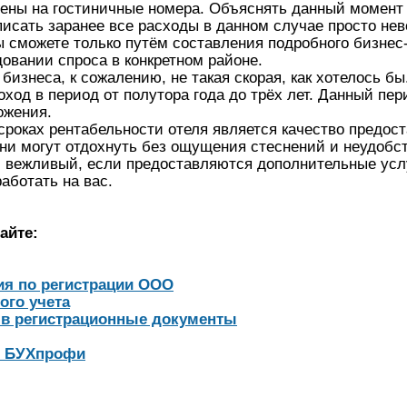
цены на гостиничные номера. Объяснять данный момент
сать заранее все расходы в данном случае просто нев
 сможете только путём составления подробного бизнес-
вании спроса в конкретном районе.
бизнеса, к сожалению, не такая скорая, как хотелось б
оход в период от полутора года до трёх лет. Данный пе
ожения.
оках рентабельности отеля является качество предост
они могут отдохнуть без ощущения стеснений и неудобс
 вежливый, если предоставляются дополнительные услуги
аботать на вас.
айте:
ия по регистрации ООО
ого учета
 в регистрационные документы
и БУХпрофи