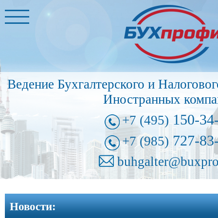
Главная
Бухгалтерские
услуги
➩
Ведение Бухгалтерского и Налоговог
Иностранные
Иностранных компа
представительства
➩
150-34
+7 (495)
Регистрация
727-83
+7 (985)
фирм
➩
buhgalter@buxpro
Внесение
изменений
Новости:
в