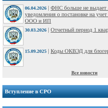
ООО
|
ФНС больше не выдает 
➩
06.04.2026
уведомления о постановке на учет
Юридические
ООО и ИП
адреса
|
Отчетный период 1 квар
30.03.2026
Вступление
в
СРО
|
Коды ОКВЭД для блоге
15.09.2025
Новости
Cтатьи
Все новости
Справочник
Вступление в СРО
Вопрос-
ответ