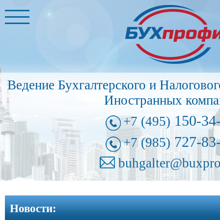
Главная
Бухгалтерские
услуги
➩
Ведение Бухгалтерского и Налоговог
Иностранные
Иностранных компа
представительства
➩
150-34
+7 (495)
Регистрация
727-83
+7 (985)
фирм
➩
buhgalter@buxpro
Внесение
изменений
Новости:
в