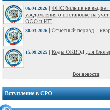
ООО
|
ФНС больше не выдает 
➩
06.04.2026
уведомления о постановке на учет
Юридические
ООО и ИП
адреса
|
Отчетный период 1 квар
30.03.2026
Вступление
в
СРО
|
Коды ОКВЭД для блоге
15.09.2025
Новости
Cтатьи
Все новости
Справочник
Вступление в СРО
Вопрос-
ответ